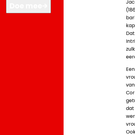
Jac
Doe mee
(18
bark
kap
Dat
Int
zul
eer
Een
vro
van
Cor
get
dat
werk
vro
Ook