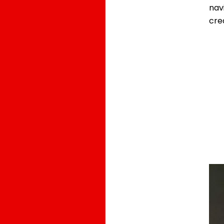
nav
cred