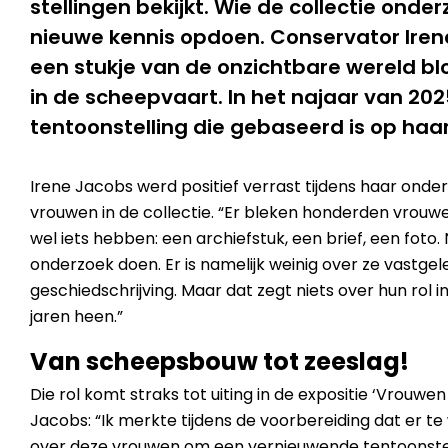
stellingen bekijkt. Wie de collectie onder
nieuwe kennis opdoen. Conservator Iren
een stukje van de onzichtbare wereld b
in de scheepvaart. In het najaar van 20
tentoonstelling die gebaseerd is op haa
Irene Jacobs werd positief verrast tijdens haar ond
vrouwen in de collectie. “Er bleken honderden vrouwe
wel iets hebben: een archiefstuk, een brief, een foto.
onderzoek doen. Er is namelijk weinig over ze vastgel
geschiedschrijving. Maar dat zegt niets over hun rol 
jaren heen.”
Van scheepsbouw tot zeeslag!
Die rol komt straks tot uiting in de expositie ‘Vrouwe
Jacobs: “Ik merkte tijdens de voorbereiding dat er t
over deze vrouwen om een vernieuwende tentoonste