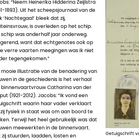
obs: “Neem Heinerika Hidderina Zeijlstra
61-1893). Uit het scheepsjournaal van de
 ‘Nachtegaal’ bleek dat zij,
iteinsvrouw, is overleden op het schip.
 schip was anderhalf jaar onderweg.
rigerend, want dat echtgenotes ook op
ke verre vaarten meegingen was ik niet
der tegengekomen.”
 mooie illustratie van de benadering van
uwen in de geschiedenis is het verhaal
 binnenvaartvrouw Catharina van der
put (1921-2012). Jacobs: “Ik vond een
uigschrift waarin haar vader verklaart
 zij fysiek in staat was om aan boord te
en. Terwijl het heel gebruikelijk was dat
uwen meewerkten in de binnenvaart.
Getuigschrift v
 zij stuurden, laadden, losten en