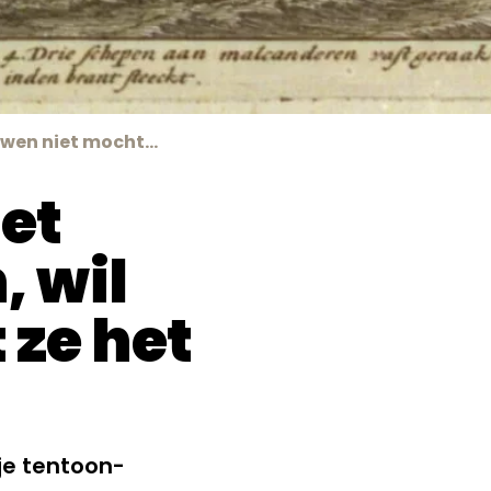
Dat vrouwen niet mochten varen, wil niet zeggen dat ze het niet deden
et
 wil
 ze het
je tentoon­