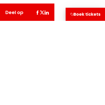
Deel op
Boek tickets
Bezoekersinformatie
Leuvehaven 1
3011 EA Rotterdam
Onderzoek
Doe mee
Deel je verhaal!
Lees de mooiste verhalen
Bezoek ons
Tentoonstelling
Foto expo
Volg onze koers via