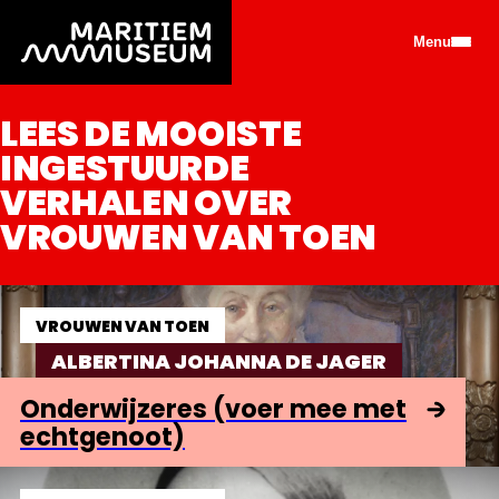
Ga naar de hoofdinhoud
Menu
LEES DE MOOISTE
INGESTUURDE
VERHALEN OVER
VROUWEN VAN TOEN
VROUWEN VAN TOEN
ALBERTINA JOHANNA DE JAGER
Onderwijzeres (voer mee met
echtgenoot)