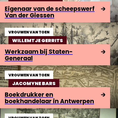
Eigenaar van de scheepswerf
Van der Giessen
VROUWEN VAN TOEN
WILLEMTJE GERRITS
Werkzaam bij Staten-
Generaal
VROUWEN VAN TOEN
JACOMYNE BARS
Boekdrukker en
boekhandelaar in Antwerpen
VROUWEN VAN TOEN