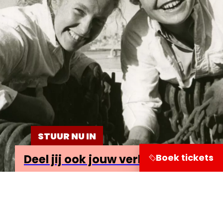
STUUR NU IN
Boek tickets
Deel jij ook jouw verhaal?
Bezoekersinformatie
Leuvehaven 1
3011 EA Rotterdam