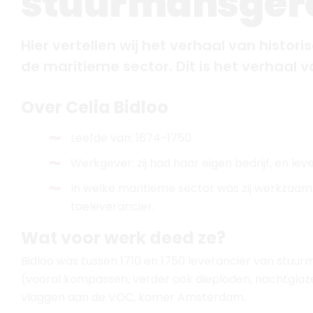
Over Celia Bidloo
Leefde van: 1674-1750
Werkgever: zij had haar eigen bedrijf, en l
In welke maritieme sector was zij werkzaam
toeleverancier.
Wat voor werk deed ze?
Bidloo was tussen 1710 en 1750 leverancier van stu
(vooral kompassen, verder ook dieploden, nachtglazen
vlaggen aan de VOC, kamer Amsterdam.
Wat is er nog meer over haar leve
Zij trouwde in 1704 met kompasmaker Cornelis de Br
1710). Het echtpaar kreeg drie kinderen, die alle vol
de Bree en zijn vader Cornelis senior runden samen ee
kompassen en dergelijke maakte, en dat tussen 1700