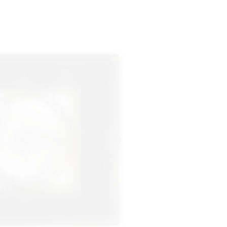
 1731 betaalde de VOC aan Celia
diverse vlaggen, compassen en
mansgereetschappen … en 292
 2½ Sts” ruim 961 gulden. Op
na staat ook een betaling aan