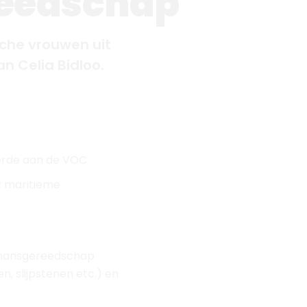
everde aan de VOC
: maritieme
urmansgereedschap
, slijpstenen etc.) en
n te vertellen?
ee de jonge (1672/73-
wassen werden. Cornelis
n bedrijf dat vlaggen,
 en 1710 aan de VOC