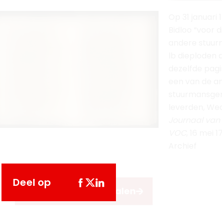
een van de a
stuurmansge
leverden, We
Journaal van
VOC
, 16 mei 
Archief
Terug naar de verhalen
Deel op