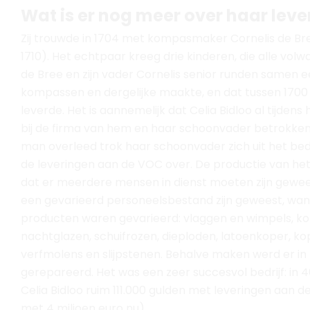
leverde. Het is aannemelijk dat Celia Bidloo al tijden
bij de firma van hem en haar schoonvader betrokken
man overleed trok haar schoonvader zich uit het bedr
de leveringen aan de VOC over. De productie van het 
dat er meerdere mensen in dienst moeten zijn gewee
een gevarieerd personeelsbestand zijn geweest, wan
producten waren gevarieerd: vlaggen en wimpels, ko
nachtglazen, schuifrozen, dieploden, latoenkoper, k
verfmolens en slijpstenen. Behalve maken werd er in 
gerepareerd. Het was een zeer succesvol bedrijf: in 40
Celia Bidloo ruim 111.000 gulden met leveringen aan d
met 4 miljoen euro nu).
*Te zien in de tentoonstelling.
eepskompassen die in het bedrijf van
ia Bidloo of haar echtgenoot zijn