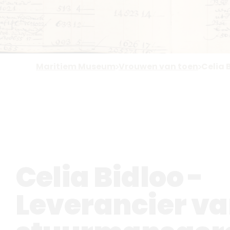
Maritiem Museum
Vrouwen van toen
Celia 
Celia Bidloo -
Leverancier v
stuurmansger
Hier vertellen wij het verhaal van histor
de maritieme sector. Dit is het verhaal v