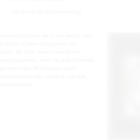
aakt, zijn voor zover bekend niet
aard gebleven. Maar ze zullen identiek
n geweest aan dit kompas rechts -
eepskompas van Jacobus van Wijk,
ttiende eeuw.
Op 31 januari
Bidloo “voor 
andere stuur
lb dieploden a
dezelfde pagi