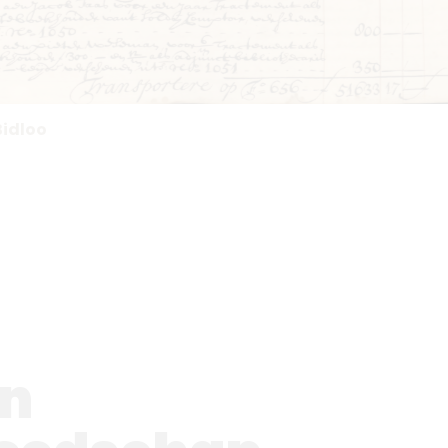
Bidloo
an
eedschap
ische vrouwen uit
an Celia Bidloo.