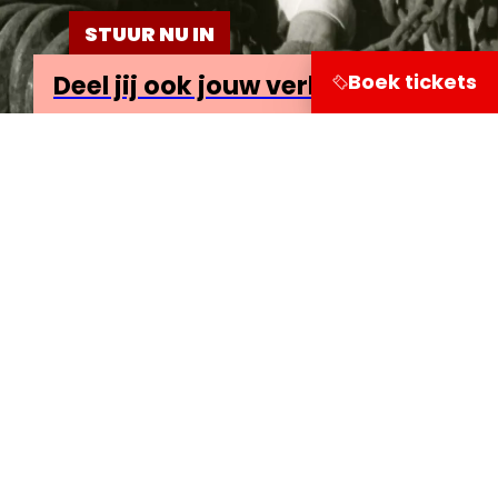
STUUR NU IN
Boek tickets
Deel jij ook jouw verhaal?
Bezoekersinformatie
Leuvehaven 1
3011 EA Rotterdam
Onderzoek
Doe mee
Deel je verhaal!
Lees de mooiste verhalen
Bezoek ons
Tentoonstelling
Foto expo
Volg onze koers via