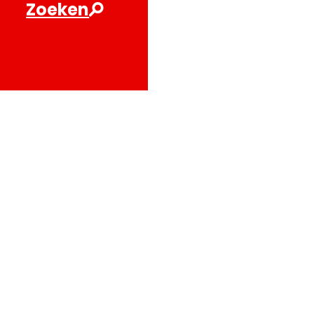
Zoeken
Bezoekersinformatie
Leuvehaven 1
3011 EA Rotterdam
Onderzoek
Volg onze koers 