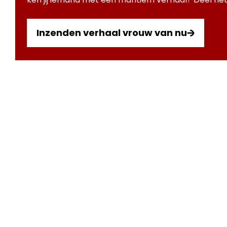
Inzenden verhaal vrouw van nu
Deel op
Doe mee
Bezoek ons
Deel je verhaal!
Tentoonstelling
Lees de mooiste verhalen
Foto expo
via