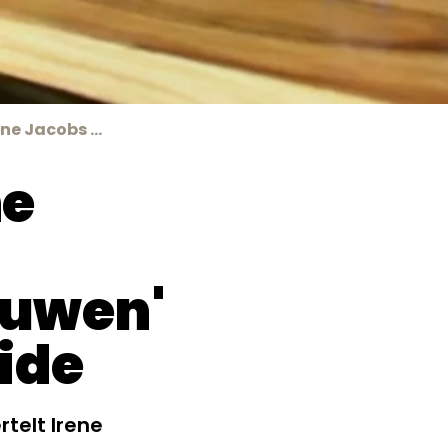
Videocast: Irene Jacobs over Maritieme Vrouwen in Maritiem Inside
ne
ouwen'
side
rtelt Irene