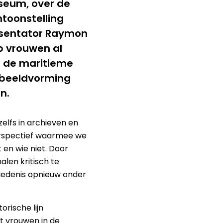
useum, over de
toonstelling
esentator Raymon
p vrouwen al
n de maritieme
 beeldvorming
n.
zelfs in archieven en
erspectief waarmee we
 en wie niet. Door
len kritisch te
iedenis opnieuw onder
rische lijn
t vrouwen in de