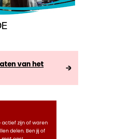
taten van het
actief zijn of waren
en delen. Ben jij of
t met ons!