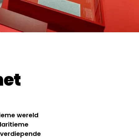
het
tieme wereld
Maritieme
e verdiepende