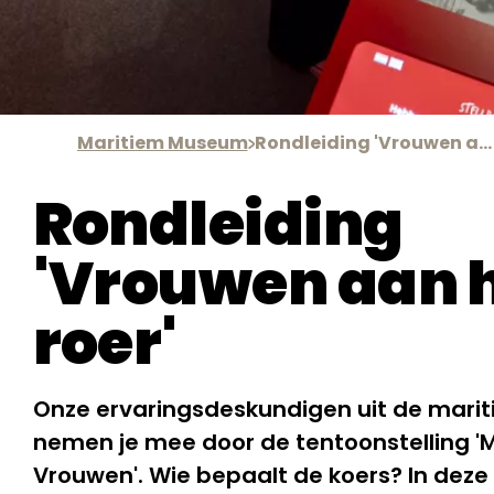
Maritiem Museum
Rondleiding 'Vrouwen aan het roer'
Rondleiding
'Vrouwen aan 
roer'
Onze ervaringsdeskundigen uit de mari
nemen je mee door de tentoonstelling '
Vrouwen'. Wie bepaalt de koers? In dez