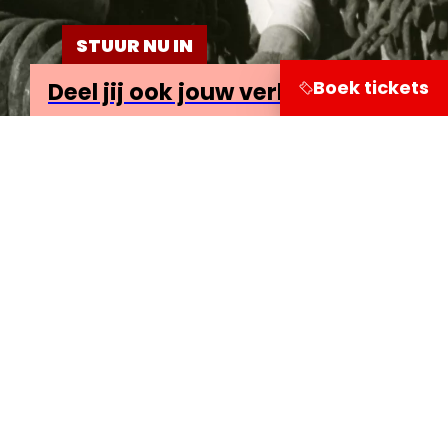
STUUR NU IN
Boek tickets
Deel jij ook jouw verhaal?
Bezoekersinformatie
Leuvehaven 1
3011 EA Rotterdam
Onderzoek
Doe mee
Deel je verhaal!
Lees de mooiste verhalen
Bezoek ons
Tentoonstelling
Foto expo