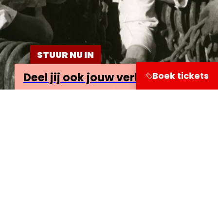
STUUR NU IN
Boek tickets
Deel jij ook jouw verhaal?
Bezoekersinformatie
Leuvehaven 1
3011 EA Rotterdam
Onderzoek
Doe mee
Deel je verhaal!
Lees de mooiste verhalen