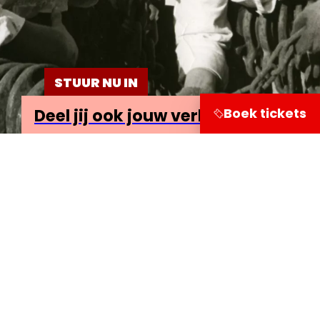
STUUR NU IN
Boek tickets
Deel jij ook jouw verhaal?
Bezoekersinformatie
Leuvehaven 1
3011 EA Rotterdam
Onderzoek
Doe mee
Deel je verhaal!
Lees de mooiste verhalen