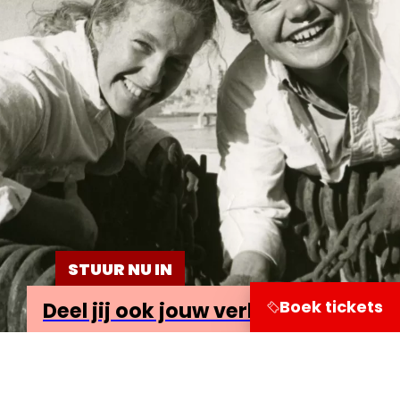
STUUR NU IN
Boek tickets
Deel jij ook jouw verhaal?
Bezoekersinformatie
Leuvehaven 1