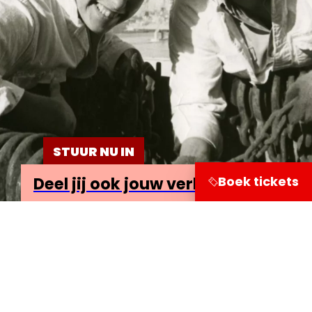
STUUR NU IN
Boek tickets
Deel jij ook jouw verhaal?
Bezoekersinformatie
Leuvehaven 1
3011 EA Rotterdam
Onderzoek