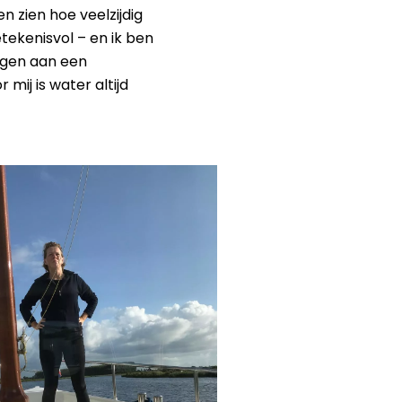
n zien hoe veelzijdig
etekenisvol – en ik ben
agen aan een
ij is water altijd