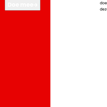
doen
Doe mee
dez