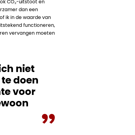
ook CO₂-uitstoot en
uurzamer dan een
f ik in de waarde van
uitstekend functioneren,
 jaren vervangen moeten
ich niet
 te doen
mte voor
gewoon