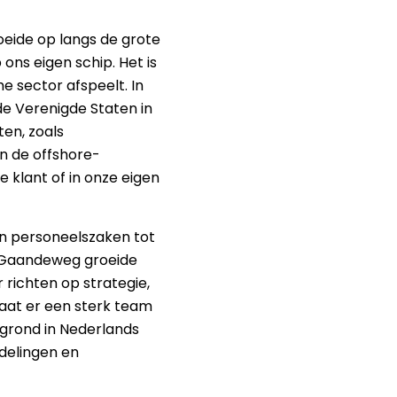
oeide op langs de grote
ons eigen schip. Het is
e sector afspeelt. In
de Verenigde Staten in
en, zoals
n de offshore-
e klant of in onze eigen
 en personeelszaken tot
. Gaandeweg groeide
 richten op strategie,
taat er een sterk team
rgrond in Nederlands
ndelingen en