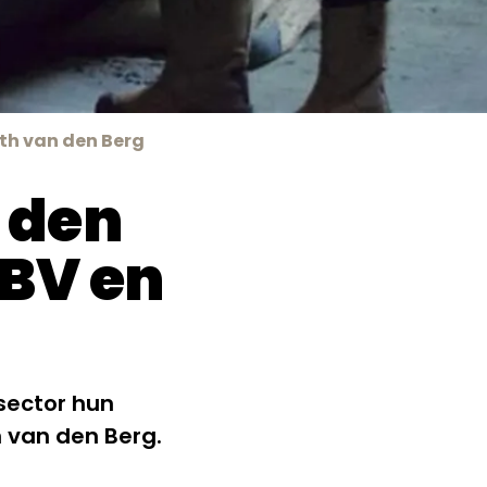
th van den Berg
 den
 BV en
sector hun
h van den Berg.