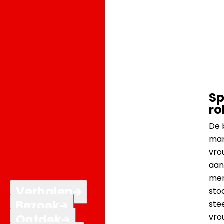
Sp
ro
De 
man
vro
aan
men
Verhalen
stoo
Bezoek
ste
vro
Ontdek