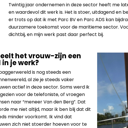
Twintig jaar ondernemen in deze sector heeft me late
en waardevol dit werk is. Het is stoer, uitdagend en b
er trots op dat ik met Parc BV en Parc ADS kan bijdr
duurzamere toekomst voor de maritieme sector. Voor m
dichtbij, en mijn werk past daar perfect bij.
eelt het vrouw-zijn een
l in je werk?
baggerwereld is nog steeds een
nenwereld, al zie je steeds vaker
uwen actief in deze sector. Soms werd ik
gezien voor de telefoniste, of vroegen
sen naar “meneer Van den Berg”. Dat
rde me niet altijd, maar ik ben blij dat dit
eds minder voorkomt. Ik vind dat
uwen zich niet stoerder hoeven voor te