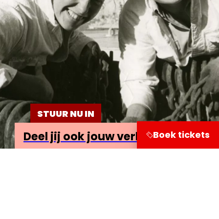
STUUR NU IN
Boek tickets
Deel jij ook jouw verhaal?
Bezoekersinformatie
Leuvehaven 1
3011 EA Rotterdam
Onderzoek