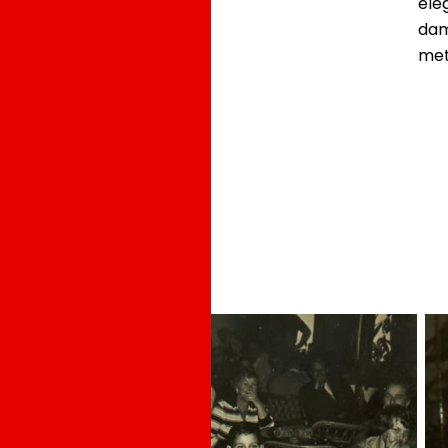
ele
dam
met