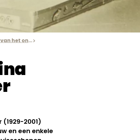
De resultaten van het onderzoek van Irene Jacobs
ina
er
r (1929-2001)
ouw en een enkele