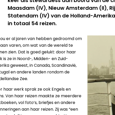
keer als stewardess aan boord van de 
Maasdam (IV), Nieuw Amsterdam (II), Rij
Statendam (IV) van de Holland-Amerika 
in totaal 54 reizen.
zou er al jaren van hebben gedroomd om
gaan varen, om wat van de wereld te
nen zien. Dat is goed gelukt: door haar
k is ze in Noord-, Midden- en Zuid-
rika geweest, in Canada, Scandinavië,
tugal en andere landen rondom de
dellandse Zee.
r haar werk sprak ze ook Engels en
ns. Van haar reizen maakte ze meerdere
kboeken, vol foto’s, briefjes en andere
inneringen aan haar reizen. Zij was “een