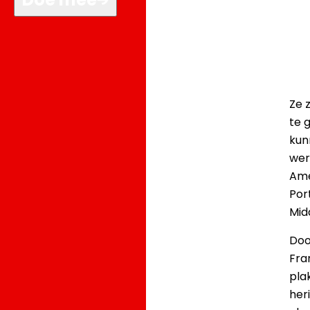
Ze 
te 
kun
wer
Ame
Por
Mid
Doo
Fra
pla
her