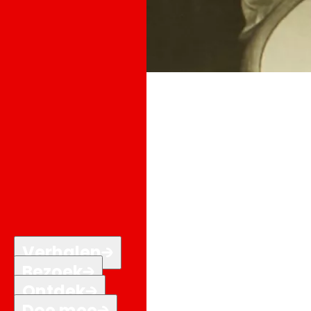
Verhalen
Bezoek
Ontdek
Doe mee