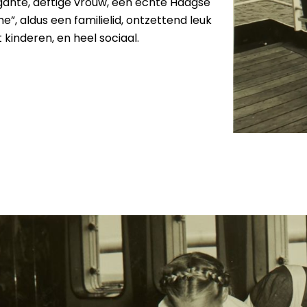
gante, deftige vrouw, een echte Haagse
e”, aldus een familielid, ontzettend leuk
 kinderen, en heel sociaal.