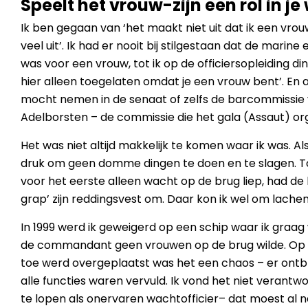
Speelt het vrouw-zijn een rol in je
Ik ben gegaan van ‘het maakt niet uit dat ik een vro
veel uit’. Ik had er nooit bij stilgestaan dat de marin
was voor een vrouw, tot ik op de officiersopleiding di
hier alleen toegelaten omdat je een vrouw bent’. En a
mocht nemen in de senaat of zelfs de barcommissie 
Adelborsten – de commissie die het gala (Assaut) org
Het was niet altijd makkelijk te komen waar ik was. Al
druk om geen domme dingen te doen en te slagen. To
voor het eerste alleen wacht op de brug liep, had d
grap’ zijn reddingsvest om. Daar kon ik wel om lache
In 1999 werd ik geweigerd op een schip waar ik graa
de commandant geen vrouwen op de brug wilde. Op h
toe werd overgeplaatst was het een chaos – er ontb
alle functies waren vervuld. Ik vond het niet verantw
te lopen als onervaren wachtofficier– dat moest al n