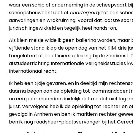
waar een schip of onderneming in de scheepvaart bij
scheepsbouwcontract of
charterparty
tot aan schee
aanvaringen en wrakruiming. Vooral dat laatste soort 
juridisch ingewikkeld en tegelijk heel hands-on.
Als klein meisje wilde ik geen ballerina worden, maar 
vijftiende stond ik op de open dag van het KIM, drie ja
toegelaten tot de officiersopleiding bij de zeedienst. 
afstudeerrichting Internationale Veiligheidsstudies k
Internationaal recht.
Ik heb een tijdje gevaren, en in deeltijd mijn rechtens
daarna begon aan de opleiding tot commandocentral
na een paar maanden duidelijk dat me dat niet lag en 
jurist. Vervolgens heb ik de opleiding tot rechter en off
gevolgd in Arnhem en ben ik maritiem rechter gewee
ben ik nog raadsheer-plaatsvervanger bij het Gerec