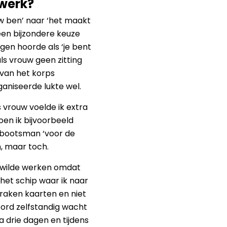
 werk?
uw ben’ naar ‘het maakt
e een bijzondere keuze
ngen hoorde als ‘je bent
ls vrouw geen zitting
van het korps
aniseerde lukte wel.
s vrouw voelde ik extra
en ik bijvoorbeeld
e bootsman ‘voor de
n, maar toch.
g wilde werken omdat
et schip waar ik naar
raken kaarten en niet
oord zelfstandig wacht
a drie dagen en tijdens