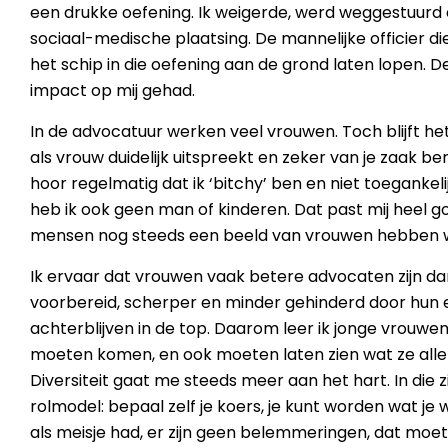
een drukke oefening. Ik weigerde, werd weggestuurd 
sociaal-medische plaatsing. De mannelijke officier di
het schip in die oefening aan de grond laten lopen. D
impact op mij gehad.
In de advocatuur werken veel vrouwen. Toch blijft het
als vrouw duidelijk uitspreekt en zeker van je zaak ben
hoor regelmatig dat ik ‘bitchy’ ben en niet toegankelijk
heb ik ook geen man of kinderen. Dat past mij heel g
mensen nog steeds een beeld van vrouwen hebben wa
Ik ervaar dat vrouwen vaak betere advocaten zijn d
voorbereid, scherper en minder gehinderd door hun 
achterblijven in de top. Daarom leer ik jonge vrouwen
moeten komen, en ook moeten laten zien wat ze al
Diversiteit gaat me steeds meer aan het hart. In die z
rolmodel: bepaal zelf je koers, je kunt worden wat je w
als meisje had, er zijn geen belemmeringen, dat moe