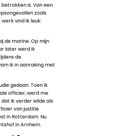
 betrokken is. Van een
psongevallen zoals
werk vind ik leuk:
bij de marine. Op mijn
ar later werd ik
Tijdens de
wam ik in aanraking met
tudie gedaan. Toen ik
e officier, werd me
dat ik verder wilde als
icier van justitie
st in Rotterdam. Nu
htshof in Arnhem.